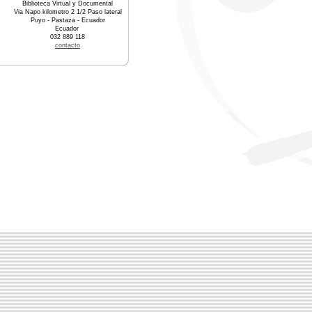
Biblioteca Virtual y Documental
Via Napo kilometro 2 1/2 Paso lateral
Puyo - Pastaza - Ecuador
Ecuador
032 889 118
contacto