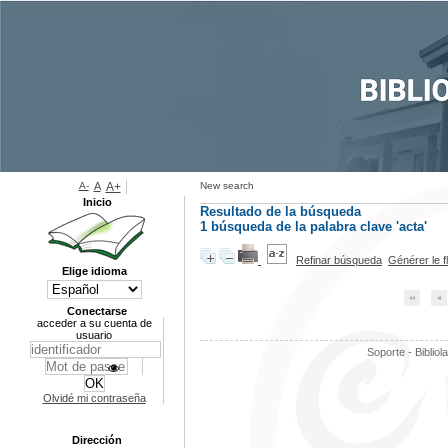
A-
A
A+
New search
Inicio
Resultado de la búsqueda
1
búsqueda de la palabra clave
'acta'
Refinar búsqueda
Générer le f
Elige idioma
Conectarse
acceder a su cuenta de
usuario
Soporte - Bibliol
Olvidé mi contraseña
Dirección