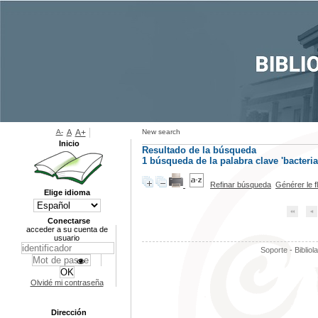
A-
A
A+
New search
Inicio
Resultado de la búsqueda
1
búsqueda de la palabra clave
'bacteria
Refinar búsqueda
Générer le f
Elige idioma
Conectarse
acceder a su cuenta de
usuario
Soporte - Bibliol
Olvidé mi contraseña
Dirección