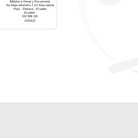
Biblioteca Virtual y Documental
Via Napo kilometro 2 1/2 Paso lateral
Puyo - Pastaza - Ecuador
Ecuador
032 889 118
contacto