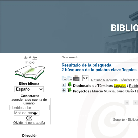
A-
A
A+
New search
Inicio
Resultado de la búsqueda
2
búsqueda de la palabra clave
'legales.
Refinar búsqueda
Générer le f
Elige idioma
Diccionario de Términos
Legales
/
Robb,
Proyectos
/
Murcia Murcia, Jairo Darío
/ 
Conectarse
acceder a su cuenta de
usuario
Soporte - Bibliol
Olvidé mi contraseña
Dirección