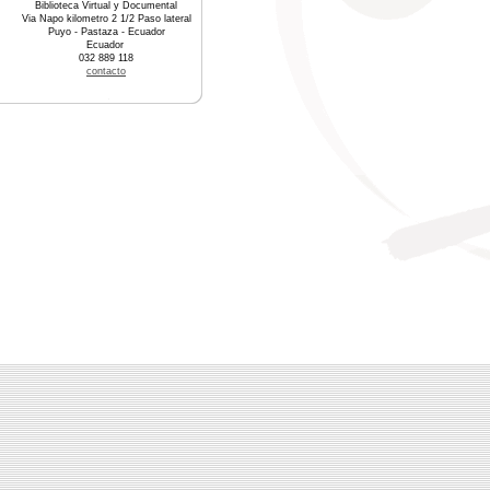
Biblioteca Virtual y Documental
Via Napo kilometro 2 1/2 Paso lateral
Puyo - Pastaza - Ecuador
Ecuador
032 889 118
contacto