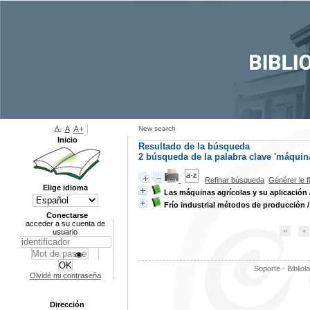
A-
A
A+
New search
Inicio
Resultado de la búsqueda
2
búsqueda de la palabra clave
'máquin
Refinar búsqueda
Générer le f
Elige idioma
Las máquinas agrícolas y su aplicación
Frío industrial métodos de producción
Conectarse
acceder a su cuenta de
usuario
Soporte - Bibliol
Olvidé mi contraseña
Dirección