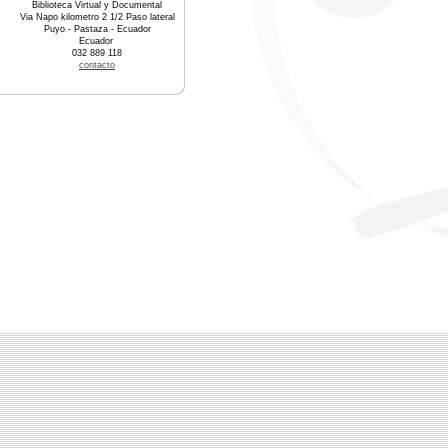
Biblioteca Virtual y Documental
Via Napo kilometro 2 1/2 Paso lateral
Puyo - Pastaza - Ecuador
Ecuador
032 889 118
contacto