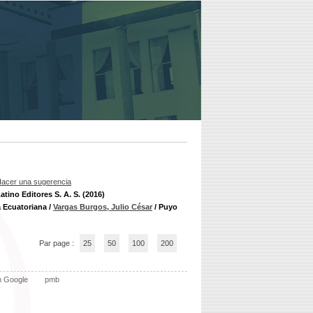
acer una sugerencia
tino Editores S. A. S. (2016)
a Ecuatoriana
/
Vargas Burgos, Julio César
/ Puyo
Par page :
25
50
100
200
n Google
pmb