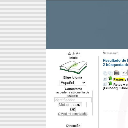
A-
A
A+
New search
Inicio
Resultado de 
2
búsqueda de 
Elige idioma
Pastos
y 
Retos y p
[Ecuador] : Univ
Conectarse
acceder a su cuenta de
usuario
Olvidé mi contraseña
Dirección