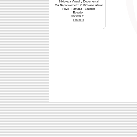
Biblioteca Virtual y Documental
Via Napo kilometro 2 1/2 Paso lateral
Puyo - Pastaza - Ecuador
Ecuador
032 889 118
contacto