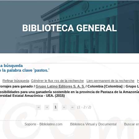
la búsqueda
la palabra clave
'pastos.'
Refinar búsqueda
Générer le flux rss de la recherche
Lien permanent de la recherche
H
forrajes para ganado
/
Grupo Latino Editores S. A. S.
/ Colombia [Colombia] : Grupo La
osibilidades para una ganadería sostenible en la provincia de Pastaza de la Amazoní
ersidad Estatal Amazónica - UEA. (2015)
1
(1 - 2 / 2)
Soporte - Bibliolatino.com
Biblioteca Virtual y Documental
Buscar e