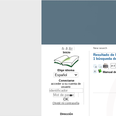
A-
A
A+
New search
Inicio
Resultado de 
1
búsqueda de 
Elige idioma
Manual de
Conectarse
acceder a su cuenta de
usuario
Olvidé mi contraseña
Dirección