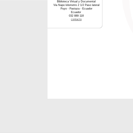
Biblioteca Virtual y Documental
Via Napo kilometro 2 1/2 Paso lateral
Puyo - Pastaza - Ecuador
Ecuador
032 889 118
contacto