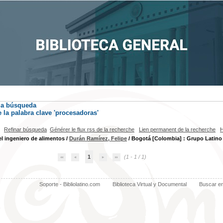
la búsqueda
la palabra clave
'procesadoras'
Refinar búsqueda
Générer le flux rss de la recherche
Lien permanent de la recherche
H
l ingeniero de alimentos
/
Durán Ramírez, Felipe
/ Bogotá [Colombia] : Grupo Latino 
1
(1 - 1 / 1)
Soporte - Bibliolatino.com
Biblioteca Virtual y Documental
Buscar e