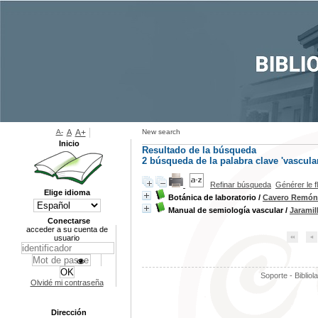
A-
A
A+
New search
Inicio
Resultado de la búsqueda
2
búsqueda de la palabra clave
'vascula
Refinar búsqueda
Générer le f
Elige idioma
Botánica de laboratorio
/
Cavero Remón,
Manual de semiología vascular
/
Jaramil
Conectarse
acceder a su cuenta de
usuario
Soporte - Bibliol
Olvidé mi contraseña
Dirección