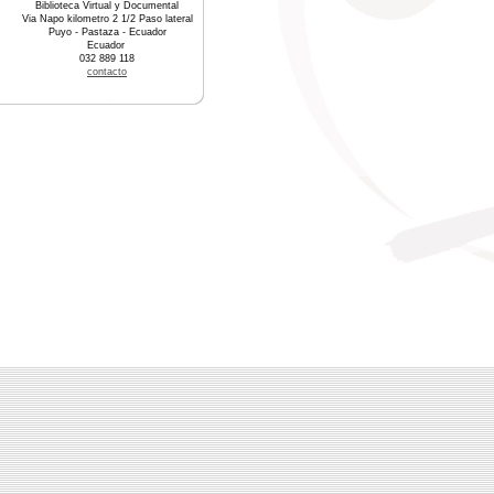
Biblioteca Virtual y Documental
Via Napo kilometro 2 1/2 Paso lateral
Puyo - Pastaza - Ecuador
Ecuador
032 889 118
contacto