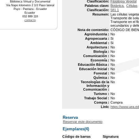
Clasificación:
Fisiología Vegetal
Biblioteca Virtual y Documental
Via Napo kilometro 2 1/2 Paso lateral
Palabras clave:
Botánica.
Células
Puyo - Pastaza - Ecuador
Clasificación:
581.1
Ecuador
Resumen:
Las células vegetal
032 889 118
Transporte de solu
contacto
Transporte en el f
secundarios y defe
Nota de contenido:
CÓDIGO DE BIEN 
Agroindustria :
No
Agropecuaria :
Si
Ambiental :
Si
Arquitectura :
No
Biología :
No
Comunicación :
No
Economía :
No
Educación Básica :
No
Educación Inicial :
No
Forestal :
No
Química :
No
Tecnologías de la
No
Información y
Comunicación :
Turismo :
No
Trabajo Social :
No
Compra :
Compra
Link:
https://www.uea.ed
Reserva
Reservar este documento
Ejemplares(4)
Código de barras
Signatura