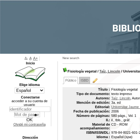
A-
A
A+
New search
Inicio
Fisiología vegetal
/
Taíz, Lincoln
/ Universita
Público
ISBD
Elige idioma
Título :
Fisiología vegetal
Tipo de documento:
texto impreso
Conectarse
Autores:
Taíz, Lincoln
, Auto
acceder a su cuenta de
Mención de edición:
3a. ed
usuario
Editorial:
Universitat Jaume 
Fecha de publicación:
2006
Número de páginas:
580 págs., Vol. 1
Il.:
il., tbls., gráf.
Olvidé mi contraseña
Material de
CD - ROM
acompañamiento:
ISBN/ISSN/DL:
978-84-8021-601-
Idioma :
Español (
spa
)
Dirección