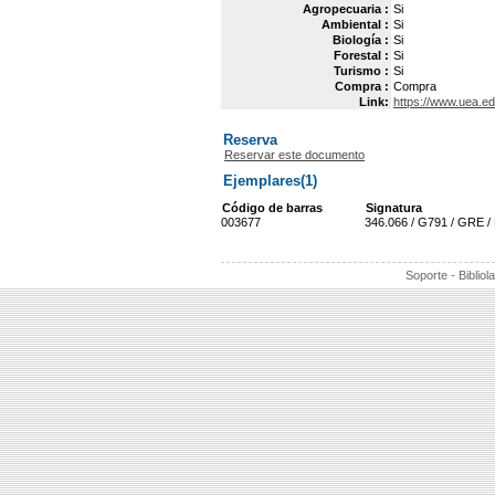
Agropecuaria :
Si
Ambiental :
Si
Biología :
Si
Forestal :
Si
Turismo :
Si
Compra :
Compra
Link:
https://www.uea.e
Reserva
Reservar este documento
Ejemplares(1)
Código de barras
Signatura
003677
346.066 / G791 / GRE /
Soporte - Bibliol