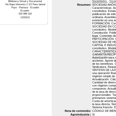
Sociedades.
Soci
Biblioteca Virtual y Documental
Via Napo kilometro 2 1/2 Paso lateral
Resumen:
SOCIEDAD ANÓNIM
Puyo - Pastaza - Ecuador
Características. 
Ecuador
constitutiva. Estat
032 889 118
publicación de ed
contacto
ordinaria. Asamble
existente en un
FORMACIÓN. Concep
SOCIEDAD EN COMAN
constitutivo. Mode
Constitución. Pu
legal. Contenido 
PARTICIPACIÓN. 
SOCIEDAD DE HEC
CAPITAL E INDUST
constitutivo. Mo
CARACTERÍSTICAS. 
GARANTÍA RECÍPR
Autorización para s
acciones. Aporte de
de los beneficios.
Sindicatura. Requ
SÍNTESIS DE LA EL
una operación fina
régimen simple de i
Actualización. Cálc
Cantidad de dinero
con régimen compue
compuesto. Actualiz
de la tasa de desc
proporcionales. Ta
préstamos sistemas
Cuota de amortizac
la tasa directa. S
Sistema francés. Eq
Nota de contenido:
CÓDIGO DE BIEN 
Agroindustria :
Si