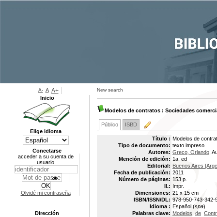
A-
A
A+
New search
Inicio
Modelos de contratos : Sociedades comerci
Público
ISBD
Elige idioma
Título :
Modelos de contra
Tipo de documento:
texto impreso
Conectarse
Autores:
Greco, Orlando
, A
acceder a su cuenta de
Mención de edición:
1a. ed
usuario
Editorial:
Buenos Aires [Argen
Fecha de publicación:
2011
Número de páginas:
153 p.
Il.:
Impr.
Olvidé mi contraseña
Dimensiones:
21 x 15 cm
ISBN/ISSN/DL:
978-950-743-342-
Idioma :
Español (
spa
)
Dirección
Palabras clave:
Modelos
de
Contr