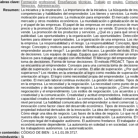
labras clave:
Formación
profesional.
Enseñanzas
técnicas.
Trabajo
en
equipo.
Comunic
Negocios.
Administración.
Resumen:
La iniciativa y la inspiración. La importancia de la iniciativa. La búsqueda de in
competencias y habilidades del emprendedor. Los bienes y servicios. La motiv
motivación para el consumo. La motivación para emprender. El mercado com
mercado y otros modelos económicos. La mundialización o globalización de l
y el papel de las empresas. El papel de las empresas en este proceso de mundi
precio y la promoción. El producto que se compra y se vende. El precio de lo
vende. La promoción de los productos y servicios. ¿Qué es y para qué sirve 
publicidad. Las oportunidades y la organización. Las oportunidades: Detecció
fuentes para obtener oportunidades. La organización de una empresa. Los nive
la empresa. La responsabilidad y el riesgo. La responsabilidad: Concepto, tipos 
riesgo: Concepto y motivos para asumirlo. Identificación o percepción del ries
emprendedor asume riesgo?. La gestión del fracaso. La gestión del éxito. El tr
de decisiones. Los equipos de trabajo. Equipos que puede conformar un empre
básicos para trabajar en equipo con efectividad. El liderazgo del emprendedor
toma de decisiones. Forma de tomar decisiones: El método PROACT. Tipos de
se encuentra un emprendedor. Consejos para una correcta toma de decisione
afán de superación y la adaptación al cambio. El afán de superación. ¿Por qu
superarnos? Los niveles en la orientación al logro como medida de superación.
orientación al logro. El logro como necesidad propia del emprendedor. La resili
cambio. El mercado laboral continua evolución. La gestión del cambio. Tipos
en la empresa. La necesidad y la negociación. La necesidad como punto de part
necesidades y de las oportunidades de negocio. La negociación. ¿Cómo afron
negociación y el emprendimiento. Los estilos de negociación. Los acuerdos y 
creatividad y la comunicación. Creatividad y actitud emprendedora. Indicacione
capacidad creativa del emprendedor. La comunicación. La habilidad comunica
nivel personal. La habilidad comunicativa del emprendedor a nivel comercial. La
innovación como factor clave del desarrollo económico. Tipos de innovación. 
propiedad industrial derivados de la innovación. La idea del negocio. El valor 
Cómo elegir una idea de negocio. Las fases de la idea de negocio. Lo que no
nuestra idea de negocio. La autonomía y la autorrealización. La autonomía. El
Concepto legal del trabajador autónomo. El autónomo freelance. El trabajador
económicamente dependiente. La autonomía en soledad o en sociedad. con otr
los trabajadores autónomos. La autorrealización.
e contenido:
CÓDIGO DE BIEN : 1.4.1.01.09.3717.
oindustria :
Si