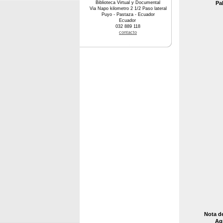
Biblioteca Virtual y Documental
Pa
Via Napo kilometro 2 1/2 Paso lateral
Puyo - Pastaza - Ecuador
Ecuador
032 889 118
contacto
Nota d
Agr