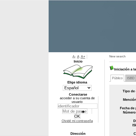
A-
A
A+
New search
Inicio
Iniciación a 
Público
ISBD
Elige idioma
Tipo de
Conectarse
acceder a su cuenta de
Mención
usuario
Fecha de 
Número 
Olvidé mi contraseña
D
IS
Dirección
C