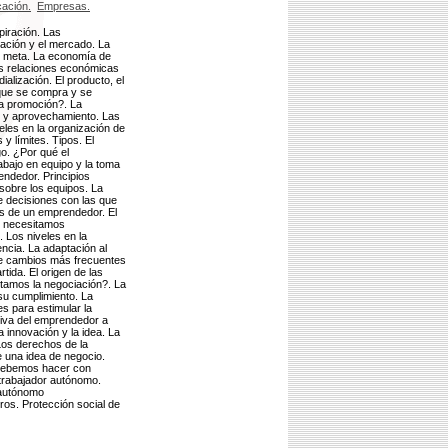
ación.
Empresas.
spiración. Las
ación y el mercado. La
o meta. La economía de
as relaciones económicas
alización. El producto, el
 que se compra y se
la promoción?. La
n y aprovechamiento. Las
les en la organización de
y límites. Tipos. El
go. ¿Por qué el
abajo en equipo y la toma
ndedor. Principios
 sobre los equipos. La
 decisiones con las que
s de un emprendedor. El
é necesitamos
 Los niveles en la
encia. La adaptación al
 de cambios más frecuentes
ida. El origen de las
tamos la negociación?. La
su cumplimiento. La
s para estimular la
tiva del emprendedor a
 innovación y la idea. La
Los derechos de la
de una idea de negocio.
 debemos hacer con
 trabajador autónomo.
 autónomo
os. Protección social de