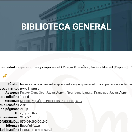
la actividad emprendedora y empresarial
/
Pelayo González, Javier
/ Madrid [España] : E
Título :
Iniciación a la actividad emprendedora y empresarial : La importancia de lla
 documento:
texto impreso
Autores:
Pelayo González, Javier
, Autor ;
Rodríguez Laguía, Francisco Javier
, Autor
 de edición:
1a. ed
Editorial:
Madrid [España] : Ediciones Paraninfo, S. A.
publicación:
2016
de páginas:
219 p.
Il.:
il., gráf., tbls.
imensiones:
21 X 27 cm
BN/ISSN/DL:
978-84-283-3811-0
Idioma :
Español (
spa
)
lasificación:
Liderazgo empresarial