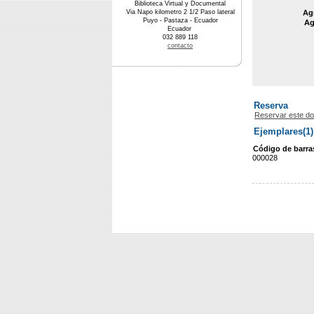
Biblioteca Virtual y Documental
Via Napo kilometro 2 1/2 Paso lateral
Agr
Puyo - Pastaza - Ecuador
Ag
Ecuador
032 889 118
contacto
Reserva
Reservar este d
Ejemplares(1)
Código de barra
000028