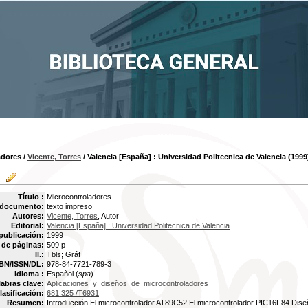
adores
/
Vicente, Torres
/ Valencia [España] : Universidad Politecnica de Valencia (1999
Título :
Microcontroladores
 documento:
texto impreso
Autores:
Vicente, Torres
, Autor
Editorial:
Valencia [España] : Universidad Politecnica de Valencia
publicación:
1999
de páginas:
509 p
Il.:
Tbls; Gráf
BN/ISSN/DL:
978-84-7721-789-3
Idioma :
Español (
spa
)
labras clave:
Aplicaciones
y
diseños
de
microcontroladores
lasificación:
681.325 /T6931
Resumen:
Introducción.El microcontrolador AT89C52.El microcontrolador PIC16F84.Dis