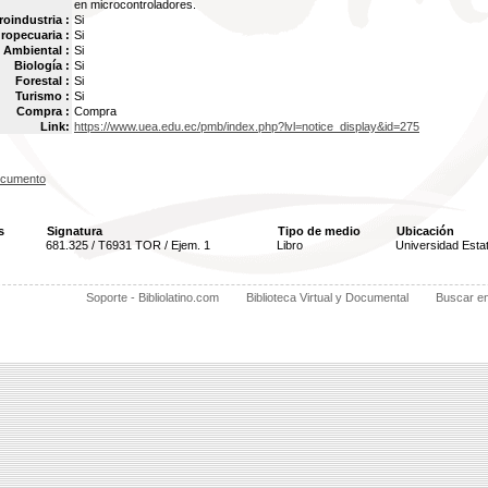
en microcontroladores.
oindustria :
Si
ropecuaria :
Si
Ambiental :
Si
Biología :
Si
Forestal :
Si
Turismo :
Si
Compra :
Compra
Link:
https://www.uea.edu.ec/pmb/index.php?lvl=notice_display&id=275
ocumento
s
Signatura
Tipo de medio
Ubicación
681.325 / T6931 TOR / Ejem. 1
Libro
Universidad Esta
Soporte - Bibliolatino.com
Biblioteca Virtual y Documental
Buscar e