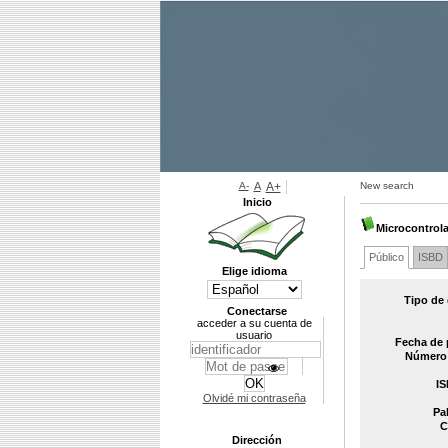
A-
A
A+
New search
Inicio
Microcontrol
Público
ISBD
Elige idioma
Tipo de
Conectarse
acceder a su cuenta de
usuario
Fecha de 
Número 
IS
Olvidé mi contraseña
Pa
C
Dirección