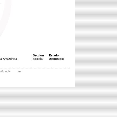
Sección
Estado
tal Amazónica
Biología
Disponible
n Google
pmb