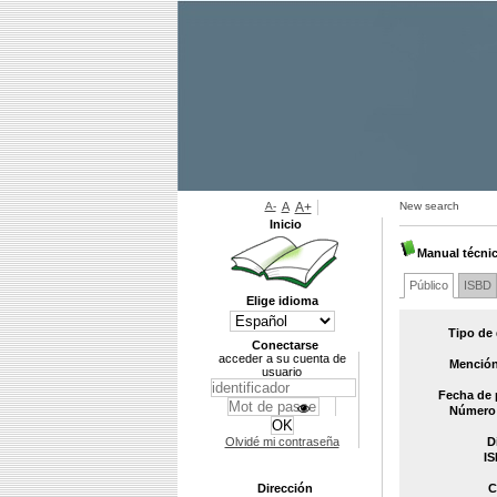
A-
A
A+
New search
Inicio
Manual técni
Público
ISBD
Elige idioma
Tipo de
Conectarse
acceder a su cuenta de
Mención
usuario
Fecha de 
Número 
Olvidé mi contraseña
D
IS
Dirección
C