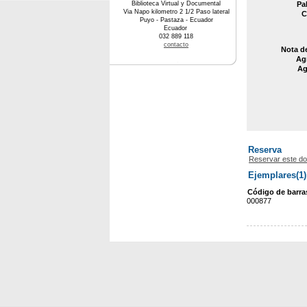
Biblioteca Virtual y Documental
Pa
Via Napo kilometro 2 1/2 Paso lateral
C
Puyo - Pastaza - Ecuador
Ecuador
032 889 118
contacto
Nota d
Agr
Ag
Reserva
Reservar este d
Ejemplares(1)
Código de barra
000877