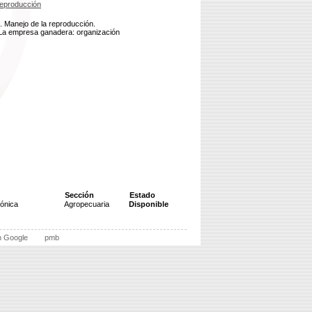
eproducción
. Manejo de la reproducción.
 La empresa ganadera: organización
Sección
Estado
zónica
Agropecuaria
Disponible
n Google
pmb