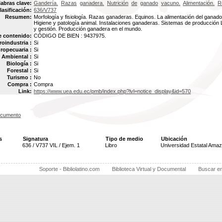
labras clave:
Gandería.
Razas
ganadera.
Nutrición
de
ganado
vacuno.
Alimentación.
R
lasificación:
636/V737
Resumen:
Morfología y fisiología. Razas ganaderas. Equinos. La alimentación del ganado
Higiene y patología animal. Instalaciones ganaderas. Sistemas de producción
y gestión. Producción ganadera en el mundo.
e contenido:
CÓDIGO DE BIEN : 9437975.
oindustria :
Si
ropecuaria :
Si
Ambiental :
Si
Biología :
Si
Forestal :
Si
Turismo :
No
Compra :
Compra
Link:
https://www.uea.edu.ec/pmb/index.php?lvl=notice_display&id=570
ocumento
s
Signatura
Tipo de medio
Ubicación
636 / V737 VIL / Ejem. 1
Libro
Universidad Estatal Ama
Soporte - Bibliolatino.com
Biblioteca Virtual y Documental
Buscar e