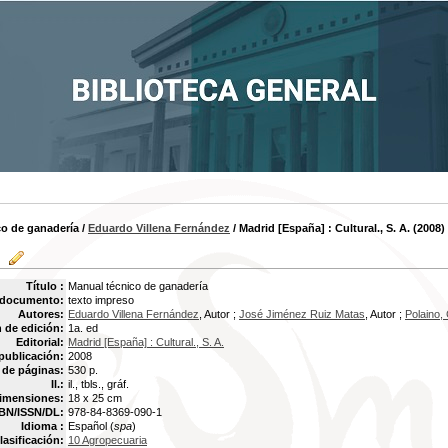
co de ganadería
/
Eduardo Villena Fernández
/ Madrid [España] : Cultural., S. A. (2008)
Título :
Manual técnico de ganadería
 documento:
texto impreso
Autores:
Eduardo Villena Fernández
, Autor ;
José Jiménez Ruiz Matas
, Autor ;
Polaino,
 de edición:
1a. ed
Editorial:
Madrid [España] : Cultural., S. A.
publicación:
2008
de páginas:
530 p.
Il.:
il., tbls., gráf.
imensiones:
18 x 25 cm
BN/ISSN/DL:
978-84-8369-090-1
Idioma :
Español (
spa
)
lasificación:
10 Agropecuaria