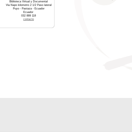
Biblioteca Virtual y Documental
Via Napo kilometro 2 1/2 Paso lateral
Puyo - Pastaza - Ecuador
Ecuador
032 889 118
contacto