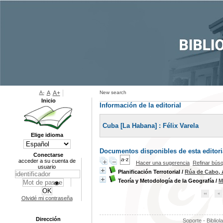
A-
A
A+
New search
Inicio
Información de la editorial
Cuba [La Habana] : Félix Varela
Elige idioma
Documentos disponibles de esta editoria
Conectarse
acceder a su cuenta de
Hacer una sugerencia
Refinar bús
usuario
Planificación Terrotorial
/
Rúa de Cabo, 
Teoría y Metodología de la Geografía
/
M
Olvidé mi contraseña
Dirección
Soporte - Bibliol