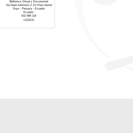
Biblioteca Virtual y Documental
Via Napo kilometro 2 1/2 Paso lateral
Puyo - Pastaza - Ecuador
Ecuador
032 889 118
contacto