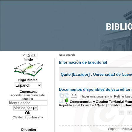
A-
A
A+
New search
Inicio
Información de la editorial
Quito [Ecuador] : Universidad de Cuen
Elige idioma
Documentos disponibles de esta editoria
Conectarse
acceder a su cuenta de
Hacer una sugerencia
Refinar bús
usuario
Competencias y Gestión Territorial Memor
República del Ecuador
/ Quito [Ecuador] : Uni
Olvidé mi contraseña
Soporte - Bibliol
Dirección