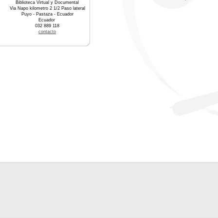
Biblioteca Virtual y Documental
Via Napo kilometro 2 1/2 Paso lateral
Puyo - Pastaza - Ecuador
Ecuador
032 889 118
contacto