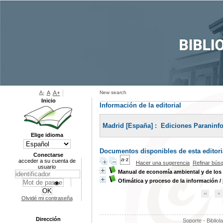
A-
A
A+
New search
Inicio
Información de la editorial
Madrid [España] : ‎ Ediciones Paraninfo
Elige idioma
Documentos disponibles de esta editoria
Conectarse
acceder a su cuenta de
Hacer una sugerencia
Refinar bús
usuario
Manual de economía ambiental y de los 
Ofimática y proceso de la información
/
Olvidé mi contraseña
Dirección
Soporte - Bibliol