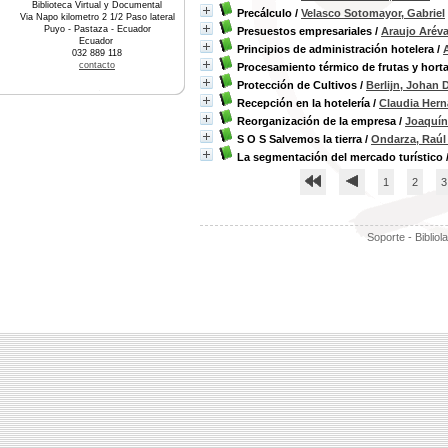
Biblioteca Virtual y Documental
Precálculo
/
Velasco Sotomayor, Gabriel
Via Napo kilometro 2 1/2 Paso lateral
Puyo - Pastaza - Ecuador
Presuestos empresariales
/
Araujo Aréva
Ecuador
Principios de administración hotelera
/
032 889 118
contacto
Procesamiento térmico de frutas y horta
Protección de Cultivos
/
Berlijn, Johan D
Recepción en la hotelería
/
Claudia Hern
Reorganización de la empresa
/
Joaquín
S O S Salvemos la tierra
/
Ondarza, Raúl
La segmentación del mercado turístico
1
2
3
Soporte - Bibliol