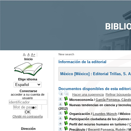
A-
A
A+
New search
Inicio
Información de la editorial
México [México] : Editorial Trillas, S. A
Elige idioma
Documentos disponibles de esta editoria
Conectarse
acceder a su cuenta de
Hacer una sugerencia
Refinar búsqueda
usuario
Microeconomía
/
García Fonseca, Cánd
Nuevas tendencias en ciencia y tecnolo
(2012)
Organización
/
Lourdes Münch
/ México [
Olvidé mi contraseña
Participación ciudadana de los jóvenes 
Perfil del recurso humano en turismo
/
C
Dirección
Precálculo
/
Becerril Fonseca, Rubén
/ M