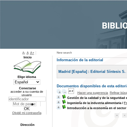
A-
A
A+
New search
Inicio
Información de la editorial
Madrid [España] : Editorial Síntesis S. 
Elige idioma
Documentos disponibles de esta editoria
Conectarse
acceder a su cuenta de
Hacer una sugerencia
Refinar bús
usuario
Gestión de la calidad y de la seguridad 
Ingeniería de la industria alimentaria
/
F
Introducción a la economía en el sector 
Olvidé mi contraseña
Dirección