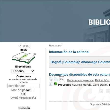
A-
A
A+
New search
Inicio
Información de la editorial
Bogotá [Colombia]: Alfaomega Colombi
Elige idioma
Documentos disponibles de esta editoria
Conectarse
acceder a su cuenta de
Hacer una sugerencia
Refinar bús
usuario
Proyectos
/
Murcia Murcia, Jairo Darío
/ 
Olvidé mi contraseña
Soporte - Bibliol
Dirección