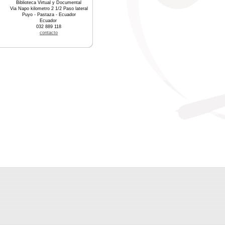
Biblioteca Virtual y Documental
Via Napo kilometro 2 1/2 Paso lateral
Puyo - Pastaza - Ecuador
Ecuador
032 889 118
contacto