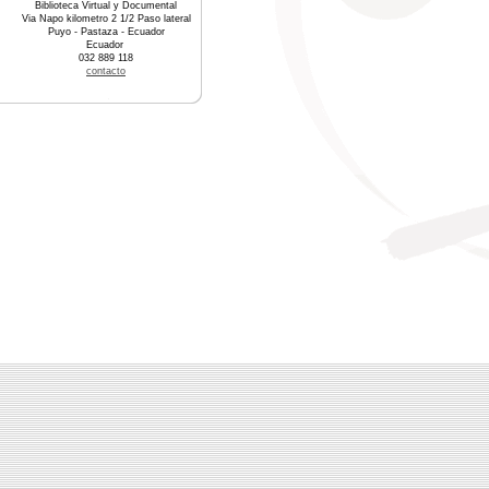
Biblioteca Virtual y Documental
Via Napo kilometro 2 1/2 Paso lateral
Puyo - Pastaza - Ecuador
Ecuador
032 889 118
contacto