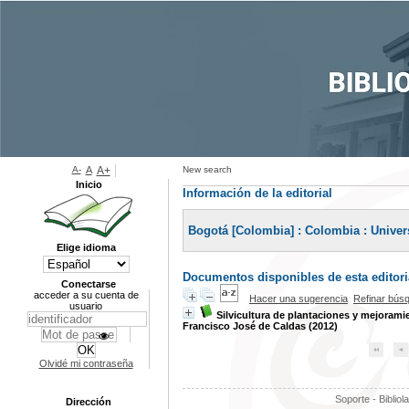
A-
A
A+
New search
Inicio
Información de la editorial
Bogotá [Colombia] : Colombia : Univers
Elige idioma
Documentos disponibles de esta editoria
Conectarse
acceder a su cuenta de
Hacer una sugerencia
Refinar bús
usuario
Silvicultura de plantaciones y mejorami
Francisco José de Caldas (2012)
Olvidé mi contraseña
Soporte - Bibliol
Dirección