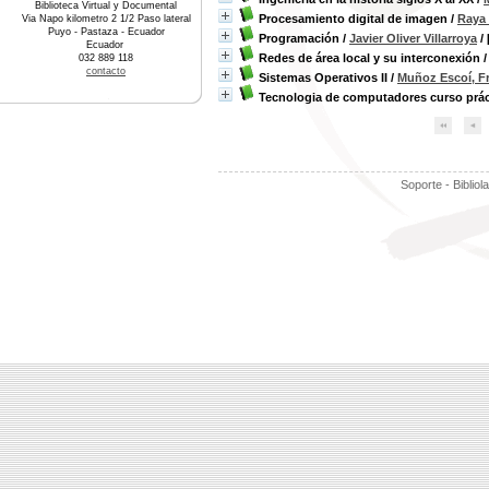
Biblioteca Virtual y Documental
Procesamiento digital de imagen
/
Raya 
Via Napo kilometro 2 1/2 Paso lateral
Puyo - Pastaza - Ecuador
Programación
/
Javier Oliver Villarroya
/ 
Ecuador
Redes de área local y su interconexión
032 889 118
contacto
Sistemas Operativos II
/
Muñoz Escoí, F
Tecnologia de computadores curso prác
Soporte - Bibliol