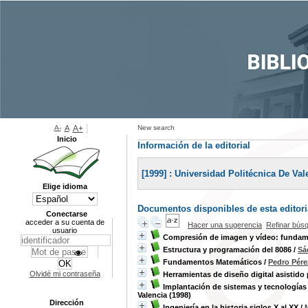
A-
A
A+
New search
Inicio
Información de la editorial
[1999] : Universidad Politécnica De Val
Elige idioma
Documentos disponibles de esta editoria
Conectarse
acceder a su cuenta de
Hacer una sugerencia
Refinar bús
usuario
Compresión de imagen y vídeo: fundame
Estructura y programación del 8086
/
Sá
Fundamentos Matemáticos
/
Pedro Pére
Olvidé mi contraseña
Herramientas de diseño digital asistid
Implantación de sistemas y tecnologías 
Valencia (1998)
Dirección
Ingeniería en la historia siglos X al XX
/