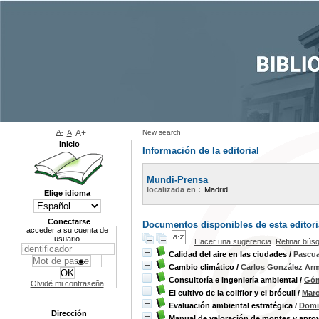
A-
A
A+
New search
Inicio
Información de la editorial
Mundi-Prensa
localizada en :
Madrid
Elige idioma
Conectarse
Documentos disponibles de esta editoria
acceder a su cuenta de
usuario
Hacer una sugerencia
Refinar bús
Calidad del aire en las ciudades
/
Pascua
Cambio climático
/
Carlos González Ar
Consultoría e ingeniería ambiental
/
Góm
Olvidé mi contraseña
El cultivo de la coliflor y el bróculi
/
Maro
Evaluación ambiental estratégica
/
Domi
Dirección
Manual de valoración de montes y apro