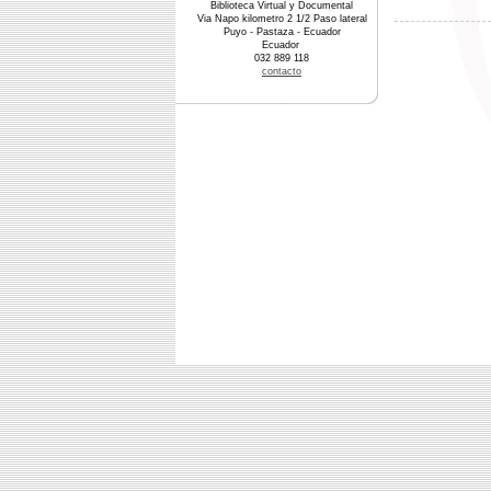
Biblioteca Virtual y Documental
Via Napo kilometro 2 1/2 Paso lateral
Puyo - Pastaza - Ecuador
Ecuador
032 889 118
contacto