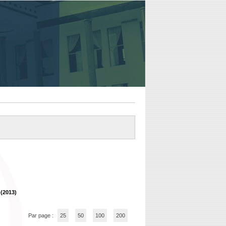
 (2013)
Par page :
25
50
100
200