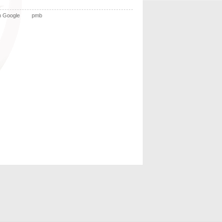
n Google
pmb