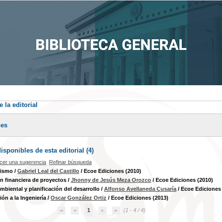
 la editorial
nes
sponibles de esta editorial (
4
)
cer una sugerencia
Refinar búsqueda
nismo
/
Gabriel Leal del Castillo
/ Ecoe Ediciones (2010)
n financiera de proyectos
/
Jhonny de Jesús Meza Orozco
/ Ecoe Ediciones (2010)
mbiental y planificación del desarrollo
/
Alfonso Avellaneda Cusaría
/ Ecoe Ediciones
ión a la Ingeniería
/
Oscar González Ortiz
/ Ecoe Ediciones (2013)
1
(1 - 4 / 4)