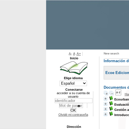
A-
A
A+
New search
Inicio
Información de
Ecoe Edicio
Elige idioma
Documentos di
Conectarse
acceder a su cuenta de
Ha
usuario
Ecourba
Evaluació
Gestión a
Olvidé mi contraseña
Introducc
Dirección