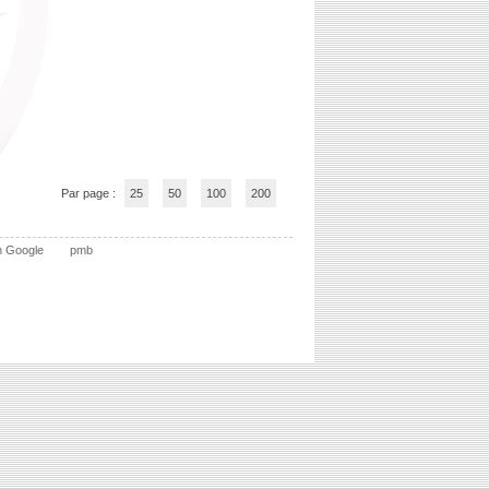
Par page :
25
50
100
200
n Google
pmb