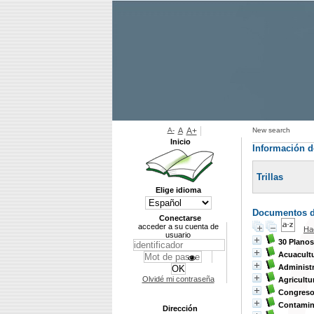
A-
A
A+
New search
Inicio
Información de
Trillas
Elige idioma
Documentos di
Conectarse
acceder a su cuenta de
Ha
usuario
30 Planos
Acuacult
Administr
Olvidé mi contraseña
Agricultur
Congreso
Contamin
Dirección