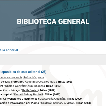
 la editorial
sponibles de esta editorial (
25
)
cer una sugerencia
Refinar búsqueda
 de casa prototipo
/
Agustín M Ceballos Ruiz
/ Trillas (2013)
ura
/
Ubaldo González Arguinzones
/ Trillas (2012)
ación del riesgo
/
Keith Baxter
/ Trillas (2012)
a tropical
/
Donald Sidney Hubbell
/ Trillas (2011)
s, Convenciones y Reuniones
/
Diana Peña Guzmán
/ Trillas (2009)
ación e Intoxicación por Plomo
/
Calderón Salinas, J. Victor
/ Trillas (2008)