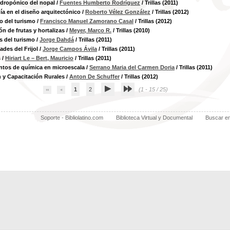
idropónico del nopal
/
Fuentes Humberto Rodríguez
/ Trillas (2011)
ía en el diseño arquitectónico
/
Roberto Vélez González
/ Trillas (2012)
o del turismo
/
Francisco Manuel Zamorano Casal
/ Trillas (2012)
ón de frutas y hortalizas
/
Meyer, Marco R.
/ Trillas (2010)
 del turismo
/
Jorge Dahdá
/ Trillas (2011)
des del Frijol
/
Jorge Campos Ávila
/ Trillas (2011)
s
/
Hiriart Le – Bert, Mauricio
/ Trillas (2011)
ntos de química en microescala
/
Serrano Maria del Carmen Doria
/ Trillas (2011)
 y Capacitación Rurales
/
Anton De Schuffer
/ Trillas (2012)
1
2
(1 - 15 / 25)
Soporte - Bibliolatino.com
Biblioteca Virtual y Documental
Buscar e