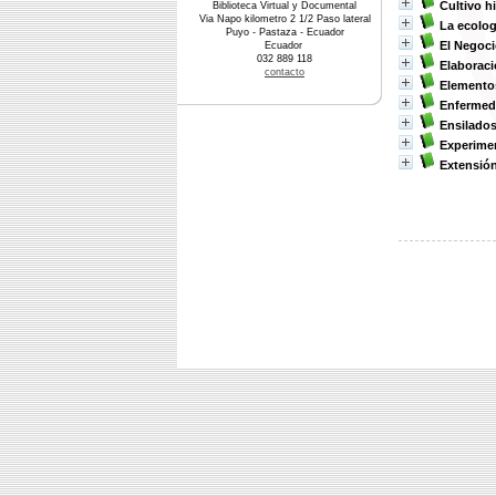
Cultivo h
Biblioteca Virtual y Documental
Via Napo kilometro 2 1/2 Paso lateral
La ecolog
Puyo - Pastaza - Ecuador
El Negoci
Ecuador
032 889 118
Elaboraci
contacto
Elementos
Enfermeda
Ensilado
Experime
Extensión