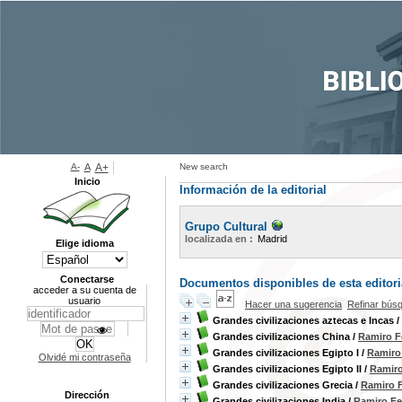
A-
A
A+
New search
Inicio
Información de la editorial
Grupo Cultural
localizada en :
Madrid
Elige idioma
Conectarse
Documentos disponibles de esta editoria
acceder a su cuenta de
usuario
Hacer una sugerencia
Refinar bús
Grandes civilizaciones aztecas e Incas
/
Grandes civilizaciones China
/
Ramiro F
Grandes civilizaciones Egipto I
/
Ramiro
Olvidé mi contraseña
Grandes civilizaciones Egipto II
/
Ramiro
Grandes civilizaciones Grecia
/
Ramiro F
Dirección
Grandes civilizaciones India
/
Ramiro Fe