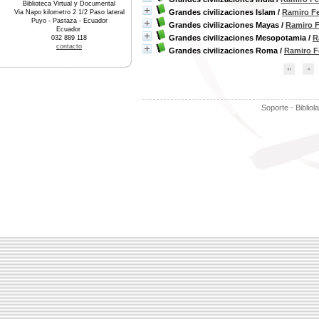
Biblioteca Virtual y Documental
Grandes civilizaciones Islam
/
Ramiro Fe
Via Napo kilometro 2 1/2 Paso lateral
Puyo - Pastaza - Ecuador
Grandes civilizaciones Mayas
/
Ramiro F
Ecuador
Grandes civilizaciones Mesopotamia
/
R
032 889 118
contacto
Grandes civilizaciones Roma
/
Ramiro F
Soporte - Bibliol