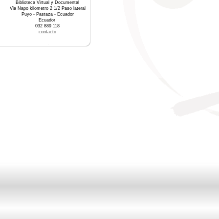
Biblioteca Virtual y Documental
Via Napo kilometro 2 1/2 Paso lateral
Puyo - Pastaza - Ecuador
Ecuador
032 889 118
contacto