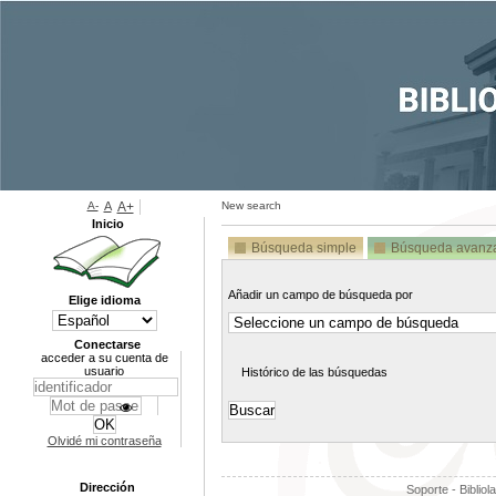
A-
A
A+
New search
Inicio
Búsqueda simple
Búsqueda avanz
Añadir un campo de búsqueda por
Elige idioma
Conectarse
acceder a su cuenta de
usuario
Histórico de las búsquedas
Olvidé mi contraseña
Dirección
Soporte - Bibliol