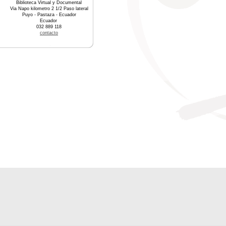
Biblioteca Virtual y Documental
Via Napo kilometro 2 1/2 Paso lateral
Puyo - Pastaza - Ecuador
Ecuador
032 889 118
contacto