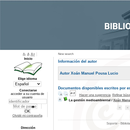
A-
A
A+
New search
Inicio
Información del autor
Autor Xoán Manuel Pousa Lucio
Elige idioma
Documentos disponibles escritos por es
Conectarse
acceder a su cuenta de
Hacer una sugerencia
Refinar bús
usuario
La gestión medioambiental
/
Xoán Manu
Olvidé mi contraseña
Soporte - Bibliol
Dirección