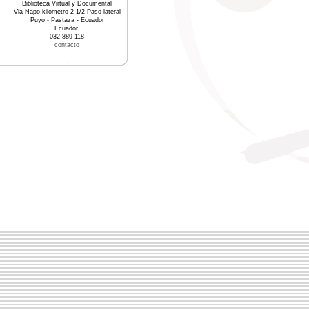
Biblioteca Virtual y Documental
Via Napo kilometro 2 1/2 Paso lateral
Puyo - Pastaza - Ecuador
Ecuador
032 889 118
contacto