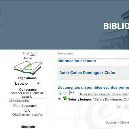
A-
A
A+
New search
Inicio
Información del autor
Autor Carlos Dominguez Cidón
Elige idioma
Documentos disponibles escritos por es
Conectarse
acceder a su cuenta de
Hacer una sugerencia
Refinar bús
usuario
Setas y hongos
/
Carlos Dominguez Ci
Olvidé mi contraseña
Soporte - Bibliol
Dirección