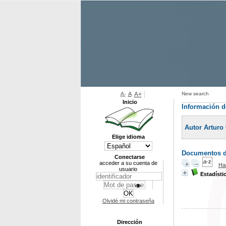
A-
A
A+
New search
Inicio
Información d
Autor Arturo
Elige idioma
Documentos di
Conectarse
acceder a su cuenta de
Ha
usuario
Estadísti
Olvidé mi contraseña
Dirección