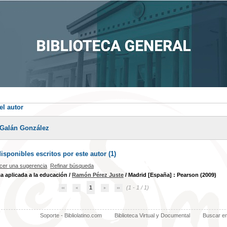
el autor
 Galán González
sponibles escritos por este autor (
1
)
cer una sugerencia
Refinar búsqueda
ca aplicada a la educación
/
Ramón Pérez Juste
/ Madrid [España] : Pearson (2009)
1
(1 - 1 / 1)
Soporte - Bibliolatino.com
Biblioteca Virtual y Documental
Buscar e