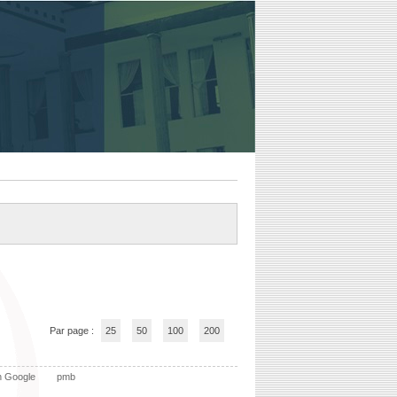
Par page :
25
50
100
200
n Google
pmb