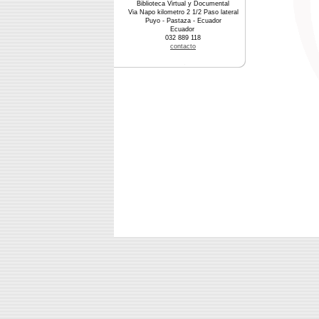
Biblioteca Virtual y Documental
Via Napo kilometro 2 1/2 Paso lateral
Puyo - Pastaza - Ecuador
Ecuador
032 889 118
contacto