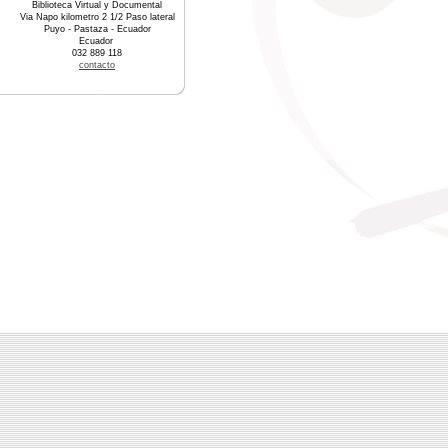
Biblioteca Virtual y Documental
Via Napo kilometro 2 1/2 Paso lateral
Puyo - Pastaza - Ecuador
Ecuador
032 889 118
contacto