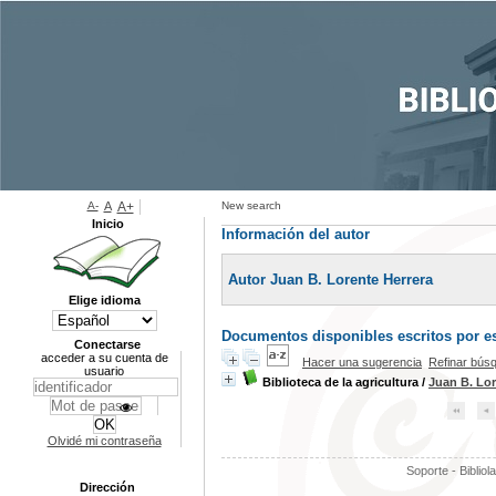
A-
A
A+
New search
Inicio
Información del autor
Autor Juan B. Lorente Herrera
Elige idioma
Documentos disponibles escritos por es
Conectarse
acceder a su cuenta de
Hacer una sugerencia
Refinar bús
usuario
Biblioteca de la agricultura
/
Juan B. Lor
Olvidé mi contraseña
Soporte - Bibliol
Dirección