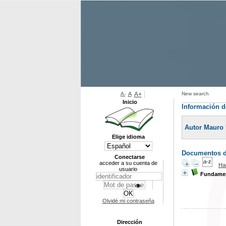
A-
A
A+
New search
Inicio
Información d
Autor Mauro 
Elige idioma
Documentos di
Conectarse
acceder a su cuenta de
Ha
usuario
Fundamen
Olvidé mi contraseña
Dirección