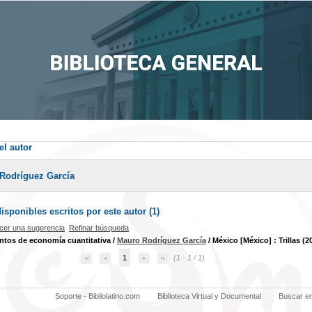
el autor
Rodríguez García
sponibles escritos por este autor (
1
)
cer una sugerencia
Refinar búsqueda
tos de economía cuantitativa
/
Mauro Rodríguez García
/ México [México] : Trillas (2
1
(1 - 1 / 1)
Soporte - Bibliolatino.com
Biblioteca Virtual y Documental
Buscar e