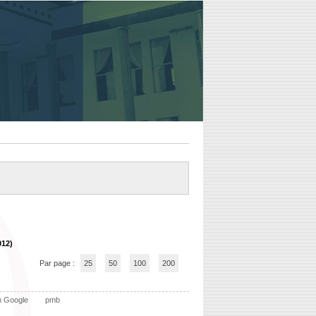
012)
Par page :
25
50
100
200
n Google
pmb