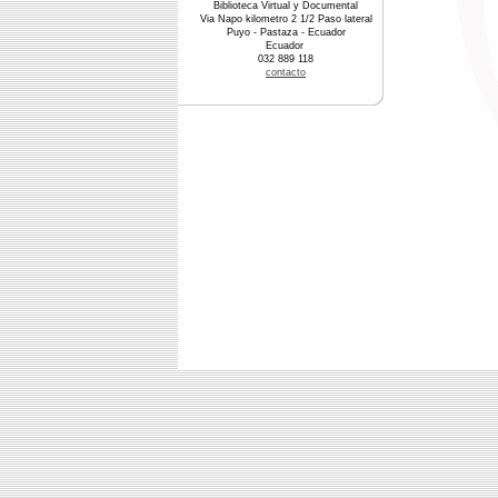
Biblioteca Virtual y Documental
Via Napo kilometro 2 1/2 Paso lateral
Puyo - Pastaza - Ecuador
Ecuador
032 889 118
contacto