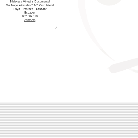
Biblioteca Virtual y Documental
Via Napo kilometro 2 1/2 Paso lateral
Puyo - Pastaza - Ecuador
Ecuador
032 889 118
contacto