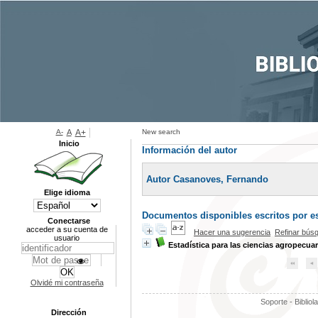
A-
A
A+
New search
Inicio
Información del autor
Autor Casanoves, Fernando
Elige idioma
Documentos disponibles escritos por es
Conectarse
acceder a su cuenta de
Hacer una sugerencia
Refinar bús
usuario
Estadística para las ciencias agropecuar
Olvidé mi contraseña
Soporte - Bibliol
Dirección