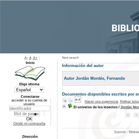
A-
A
A+
New search
Inicio
Información del autor
Autor Jordán Montés, Fernando
Elige idioma
Documentos disponibles escritos por es
Conectarse
acceder a su cuenta de
Hacer una sugerencia
Refinar bús
usuario
El universo de los insectos
/
Jordán Mon
Olvidé mi contraseña
Soporte - Bibliol
Dirección