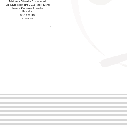
Biblioteca Virtual y Documental
Via Napo kilometro 2 1/2 Paso lateral
Puyo - Pastaza - Ecuador
Ecuador
032 889 118
contacto