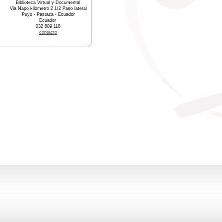
Biblioteca Virtual y Documental
Via Napo kilometro 2 1/2 Paso lateral
Puyo - Pastaza - Ecuador
Ecuador
032 889 118
contacto