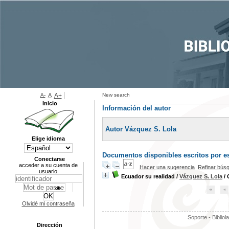
A-
A
A+
New search
Inicio
Información del autor
Autor Vázquez S. Lola
Elige idioma
Documentos disponibles escritos por es
Conectarse
acceder a su cuenta de
Hacer una sugerencia
Refinar bús
usuario
Ecuador su realidad
/
Vázquez S. Lola
/ 
Olvidé mi contraseña
Soporte - Bibliol
Dirección