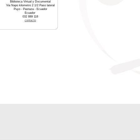
Biblioteca Virtual y Documental
Via Napo kilometro 2 1/2 Paso lateral
Puyo - Pastaza - Ecuador
Ecuador
032 889 118
contacto