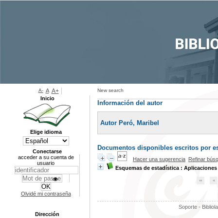
A-
A
A+
New search
Inicio
Información del autor
Autor Peró, Maribel
Elige idioma
Documentos disponibles escritos por es
Conectarse
acceder a su cuenta de
Hacer una sugerencia
Refinar bús
usuario
Esquemas de estadística : Aplicaciones
Olvidé mi contraseña
Soporte - Bibliol
Dirección