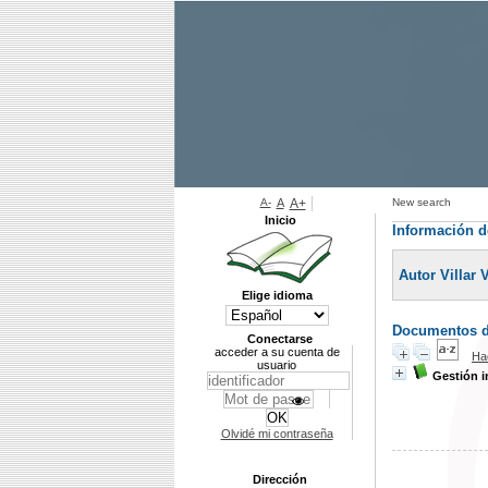
A-
A
A+
New search
Inicio
Información d
Autor Villar 
Elige idioma
Documentos di
Conectarse
acceder a su cuenta de
Ha
usuario
Gestión i
Olvidé mi contraseña
Dirección