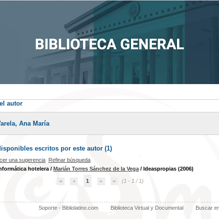
el autor
Varela, Ana María
sponibles escritos por este autor (
1
)
cer una sugerencia
Refinar búsqueda
nformática hotelera
/
Marián Torres Sánchez de la Vega
/ Ideaspropias (2006)
1
(1 - 1 / 1)
Soporte - Bibliolatino.com
Biblioteca Virtual y Documental
Buscar e