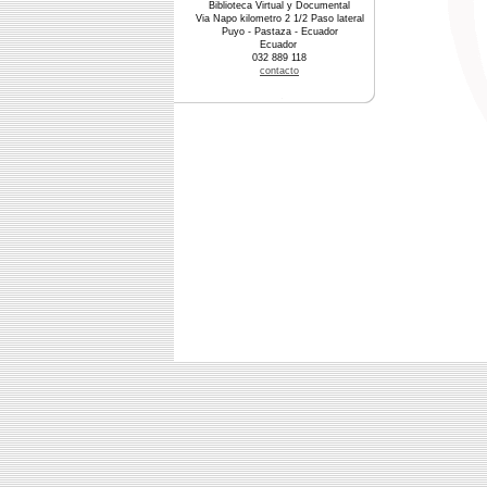
Biblioteca Virtual y Documental
Via Napo kilometro 2 1/2 Paso lateral
Puyo - Pastaza - Ecuador
Ecuador
032 889 118
contacto