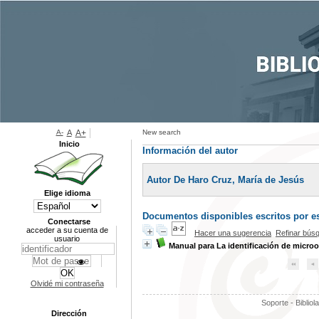
A-
A
A+
New search
Inicio
Información del autor
Autor De Haro Cruz, María de Jesús
Elige idioma
Documentos disponibles escritos por es
Conectarse
acceder a su cuenta de
Hacer una sugerencia
Refinar bús
usuario
Manual para La identificación de microo
Olvidé mi contraseña
Soporte - Bibliol
Dirección