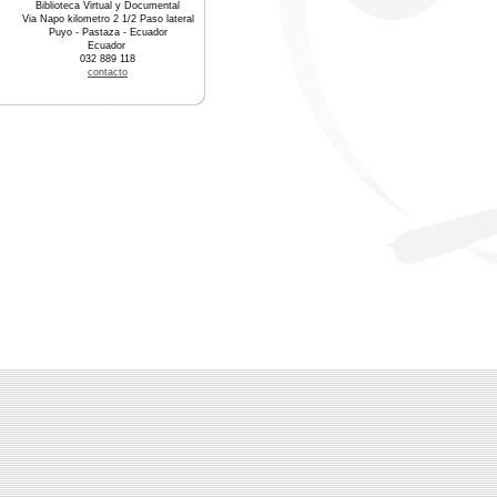
Biblioteca Virtual y Documental
Via Napo kilometro 2 1/2 Paso lateral
Puyo - Pastaza - Ecuador
Ecuador
032 889 118
contacto