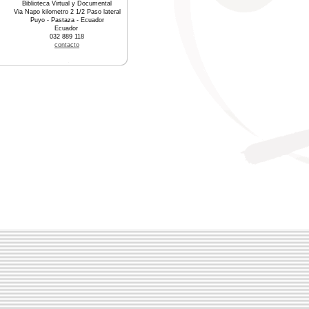
Biblioteca Virtual y Documental
Via Napo kilometro 2 1/2 Paso lateral
Puyo - Pastaza - Ecuador
Ecuador
032 889 118
contacto