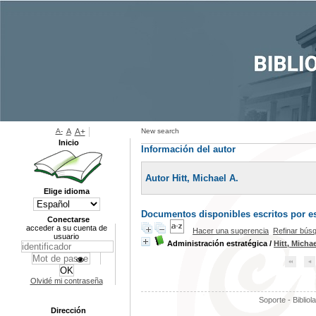
A-
A
A+
New search
Inicio
Información del autor
Autor Hitt, Michael A.
Elige idioma
Documentos disponibles escritos por es
Conectarse
acceder a su cuenta de
Hacer una sugerencia
Refinar bús
usuario
Administración estratégica
/
Hitt, Michae
Olvidé mi contraseña
Soporte - Bibliol
Dirección