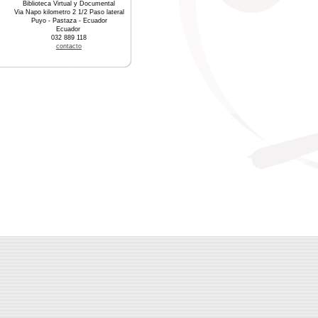
Biblioteca Virtual y Documental
Via Napo kilometro 2 1/2 Paso lateral
Puyo - Pastaza - Ecuador
Ecuador
032 889 118
contacto