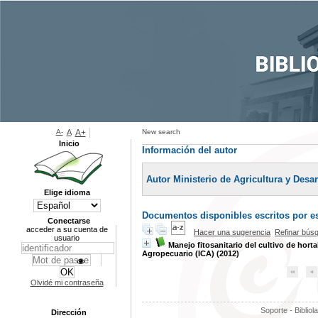
A-
A
A+
New search
Inicio
Información del autor
Autor Ministerio de Agricultura y Desar
Elige idioma
Documentos disponibles escritos por es
Conectarse
acceder a su cuenta de
Hacer una sugerencia
Refinar bús
usuario
Manejo fitosanitario del cultivo de horta
Agropecuario (ICA) (2012)
Olvidé mi contraseña
Soporte - Bibliol
Dirección