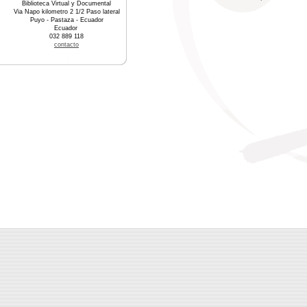
Biblioteca Virtual y Documental
Via Napo kilometro 2 1/2 Paso lateral
Puyo - Pastaza - Ecuador
Ecuador
032 889 118
contacto