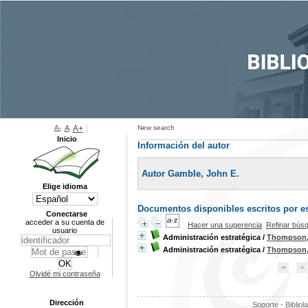
A-
A
A+
New search
Inicio
Información del autor
Autor Gamble, John E.
Elige idioma
Documentos disponibles escritos por es
Conectarse
acceder a su cuenta de
Hacer una sugerencia
Refinar bús
usuario
Administración estratégica
/
Thompson, 
Administración estratégica
/
Thompson, 
Olvidé mi contraseña
Dirección
Soporte - Bibliol