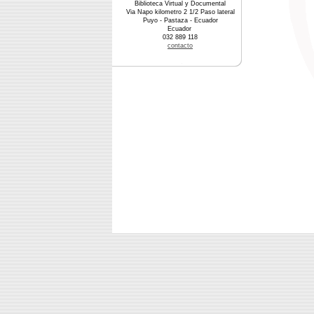
Biblioteca Virtual y Documental
Via Napo kilometro 2 1/2 Paso lateral
Puyo - Pastaza - Ecuador
Ecuador
032 889 118
contacto