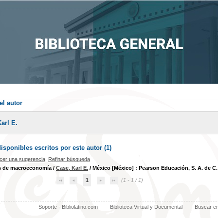
el autor
arl E.
sponibles escritos por este autor (
1
)
cer una sugerencia
Refinar búsqueda
os de macroeconomía
/
Case, Karl E.
/ México [México] : Pearson Educación, S. A. de C. 
1
(1 - 1 / 1)
Soporte - Bibliolatino.com
Biblioteca Virtual y Documental
Buscar e