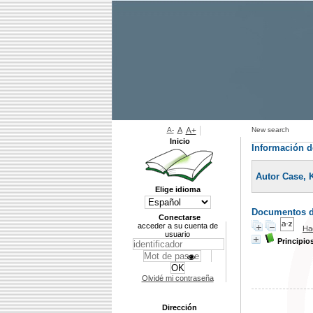
A-
A
A+
New search
Inicio
Información d
Autor Case, K
Elige idioma
Documentos di
Conectarse
acceder a su cuenta de
Ha
usuario
Principi
Olvidé mi contraseña
Dirección