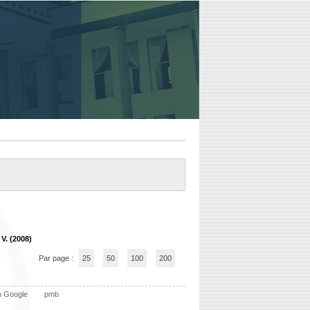
V. (2008)
Par page :
25
50
100
200
n Google
pmb