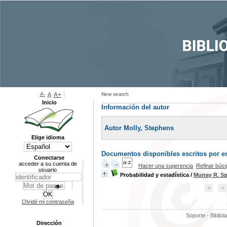
A-
A
A+
New search
Inicio
Información del autor
Autor Molly, Stephens
Elige idioma
Documentos disponibles escritos por es
Conectarse
acceder a su cuenta de
Hacer una sugerencia
Refinar bús
usuario
Probabilidad y estadística
/
Murray R. Sp
Olvidé mi contraseña
Soporte - Bibliol
Dirección