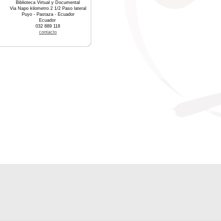
Biblioteca Virtual y Documental
Via Napo kilometro 2 1/2 Paso lateral
Puyo - Pastaza - Ecuador
Ecuador
032 889 118
contacto