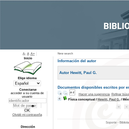
A-
A
A+
New search
Inicio
Información del autor
Autor Hewitt, Paul G.
Elige idioma
Documentos disponibles escritos por es
Conectarse
acceder a su cuenta de
Hacer una sugerencia
Refinar bús
usuario
Física conceptual
/
Hewitt, Paul G.
/ Méx
Olvidé mi contraseña
Soporte - Bibliol
Dirección