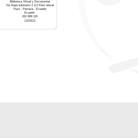
Biblioteca Virtual y Documental
Via Napo kilometro 2 1/2 Paso lateral
Puyo - Pastaza - Ecuador
Ecuador
032 889 118
contacto