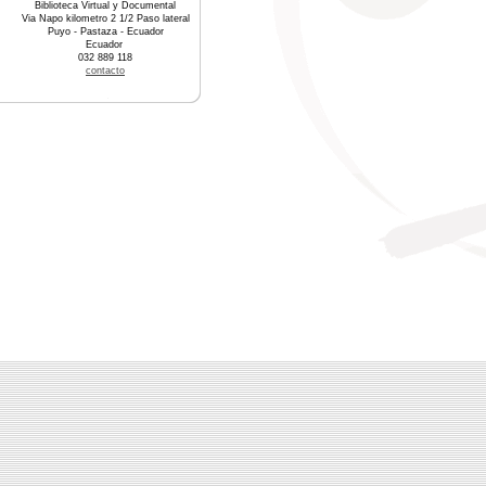
Biblioteca Virtual y Documental
Via Napo kilometro 2 1/2 Paso lateral
Puyo - Pastaza - Ecuador
Ecuador
032 889 118
contacto