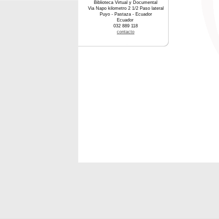
Biblioteca Virtual y Documental
Via Napo kilometro 2 1/2 Paso lateral
Puyo - Pastaza - Ecuador
Ecuador
032 889 118
contacto