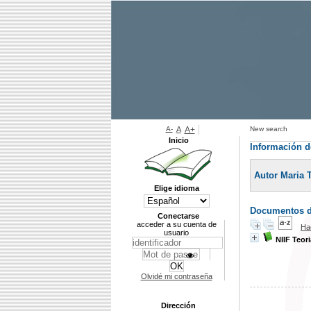
A-
A
A+
New search
Inicio
Información d
Autor Maria 
Elige idioma
Documentos di
Conectarse
acceder a su cuenta de
Ha
usuario
NIIF Teori
Olvidé mi contraseña
Dirección