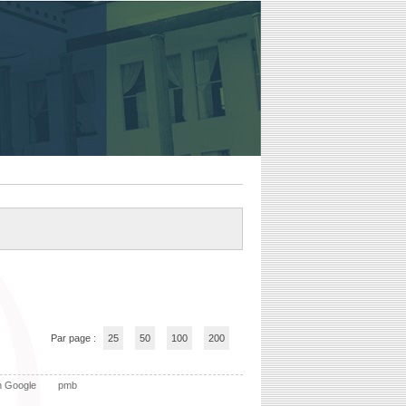
Par page :
25
50
100
200
n Google
pmb