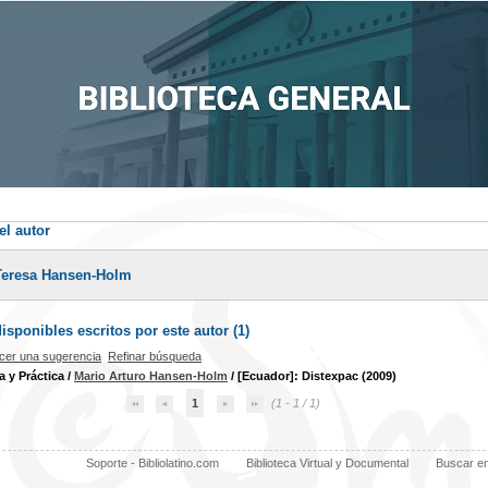
el autor
Teresa Hansen-Holm
sponibles escritos por este autor (
1
)
cer una sugerencia
Refinar búsqueda
a y Práctica
/
Mario Arturo Hansen-Holm
/ [Ecuador]: Distexpac (2009)
1
(1 - 1 / 1)
Soporte - Bibliolatino.com
Biblioteca Virtual y Documental
Buscar e