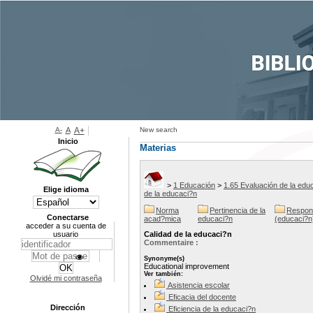
A-
A
A+
New search
Inicio
Materias
>
1 Educación
>
1.65 Evaluación de la edu
Elige idioma
de la educaci?n
Norma
Pertinencia de la
Respons
Conectarse
acad?mica
educaci?n
(educaci?n
acceder a su cuenta de
usuario
Calidad de la educaci?n
Commentaire :
Synonyme(s)
Educational improvement
Ver también:
Olvidé mi contraseña
Asistencia escolar
Eficacia del docente
Dirección
Eficiencia de la educaci?n