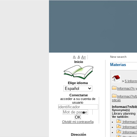
A-
A
A+
New search
Inicio
Materias
>
5 Infor
Elige idioma
Informaci?n y
Conectarse
Informaci?n/b
acceder a su cuenta de
sticas
usuario
Informaci?n/bib
Synonyme(s)
Library planning
Ver también:
Olvidé mi contraseña
Informaci?
Informaci
Informaci?
Dirección