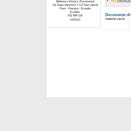
Planifica
Biblioteca Virtual y Documental
Via Napo kilometro 2 1/2 Paso lateral
Puyo - Pastaza - Ecuador
Ecuador
Documents dis
032 889 118
materia vacía
contacto