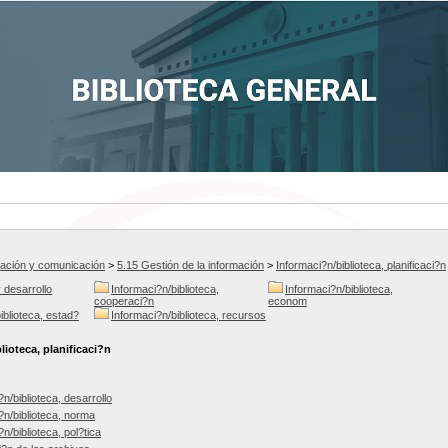
mación y comunicación
>
5.15 Gestión de la información
>
Informaci?n/biblioteca, planificaci?n
 desarrollo
Informaci?n/biblioteca,
Informaci?n/biblioteca,
cooperaci?n
econom
iblioteca, estad?
Informaci?n/biblioteca, recursos
lioteca, planificaci?n
n/biblioteca, desarrollo
?n/biblioteca, norma
n/biblioteca, pol?tica