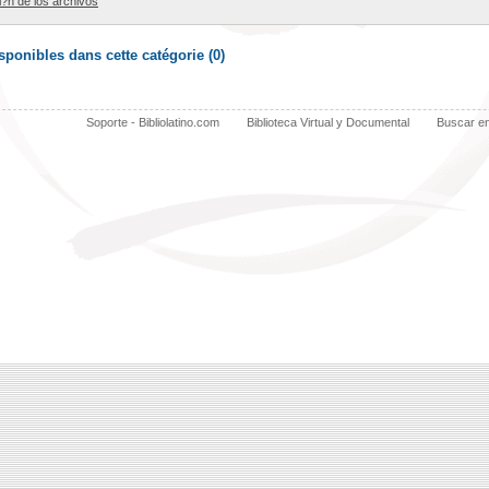
ci?n de los archivos
ponibles dans cette catégorie (
0
)
Soporte - Bibliolatino.com
Biblioteca Virtual y Documental
Buscar e