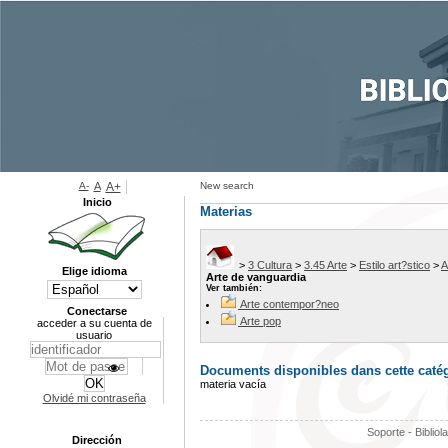
A-
A
A+
New search
Inicio
Materias
>
3 Cultura
>
3.45 Arte
>
Estilo art?stico
>
A
Elige idioma
Arte de vanguardia
Ver también:
Arte contempor?neo
Conectarse
Arte pop
acceder a su cuenta de
usuario
Documents disponibles dans cette catég
materia vacía
Olvidé mi contraseña
Soporte - Bibliol
Dirección