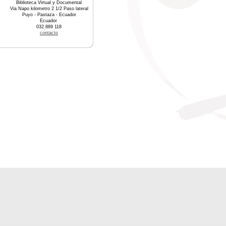
Biblioteca Virtual y Documental
Via Napo kilometro 2 1/2 Paso lateral
Puyo - Pastaza - Ecuador
Ecuador
032 889 118
contacto