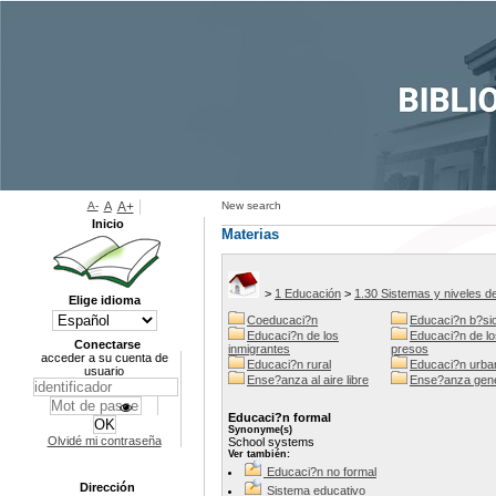
A-
A
A+
New search
Inicio
Materias
>
1 Educación
>
1.30 Sistemas y niveles 
Elige idioma
Coeducaci?n
Educaci?n b?si
Educaci?n de los
Educaci?n de lo
Conectarse
inmigrantes
presos
acceder a su cuenta de
Educaci?n rural
Educaci?n urba
usuario
Ense?anza al aire libre
Ense?anza gene
Educaci?n formal
Synonyme(s)
Olvidé mi contraseña
School systems
Ver también:
Educaci?n no formal
Dirección
Sistema educativo