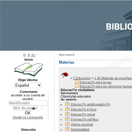
A-
A
A+
New search
Inicio
Materias
>
1 Educación
>
1.45 Materias de enseñan
Elige idioma
Educaci?n para la paz
Educaci?n para los derechos huma
Educaci?n ciudadana
Conectarse
Synonyme(s)
acceder a su cuenta de
Citizenship education
usuario
Ver también:
Educaci?n antidrogadicci?n
Educaci?n b?sica
Educaci?n moral
Olvidé mi contraseña
Formaci?n pol?tica
Himno nacional
Nacionalidad
Dirección