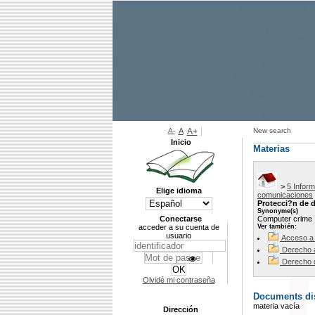
A-
A
A+
New search
Inicio
Materias
>
5 Infor
Elige idioma
comunicaciones
Protecci?n de 
Synonyme(s)
Conectarse
Computer crime ;
acceder a su cuenta de
Ver también:
usuario
Acceso a 
Derecho a
Derecho d
Olvidé mi contraseña
Documents dis
materia vacía
Dirección