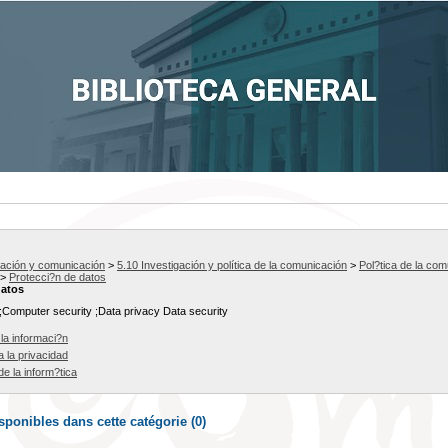
mación y comunicación
>
5.10 Investigación y política de la comunicación
>
Pol?tica de la co
>
Protecci?n de datos
datos
Computer security ;Data privacy Data security
la informaci?n
 la privacidad
e la inform?tica
ponibles dans cette catégorie (
0
)