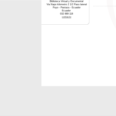
Biblioteca Virtual y Documental
Via Napo kilometro 2 1/2 Paso lateral
Puyo - Pastaza - Ecuador
Ecuador
032 889 118
contacto