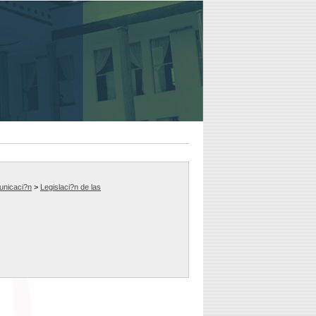
municaci?n
>
Legislaci?n de las