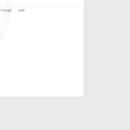
n Google
pmb